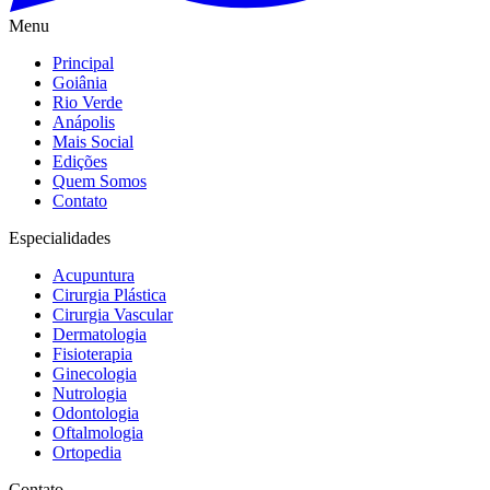
Menu
Principal
Goiânia
Rio Verde
Anápolis
Mais Social
Edições
Quem Somos
Contato
Especialidades
Acupuntura
Cirurgia Plástica
Cirurgia Vascular
Dermatologia
Fisioterapia
Ginecologia
Nutrologia
Odontologia
Oftalmologia
Ortopedia
Contato