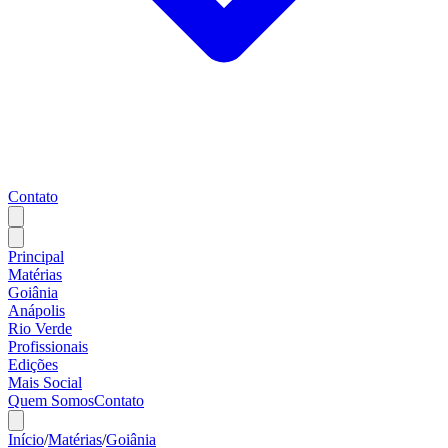
Contato
Principal
Matérias
Goiânia
Anápolis
Rio Verde
Profissionais
Edições
Mais Social
Quem Somos
Contato
Início
/
Matérias
/
Goiânia