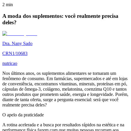
2
min
A moda dos suplementos: você realmente precisa
deles?
Dra. Nany Sado
CRN1/10683
nutricao
Nos últimos anos, os suplementos alimentares se tornaram um
fenômeno de consumo. Em farmácias, supermercados e até em lojas
de conveniência, encontramos vitaminas, minerais, proteínas em pó,
cápsulas de ômega-3, colágeno, melatonina, coenzima Q10 e tantos
outros produtos que prometem saúde, energia e longevidade. Porém,
diante de tanta oferta, surge a pergunta essencial: será que você
realmente precisa deles?
O apelo da praticidade
A rotina acelerada e a busca por resultados rápidos na estética e na
performance física fazem com que muitas pessoas recorram aos