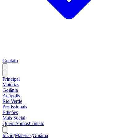
Contato
Principal
Matérias
Goiânia
Anápolis
Rio Verde
Profissionais
Edições
Mais Social
Quem Somos
Contato
Início
/
Matérias
/
Goiânia