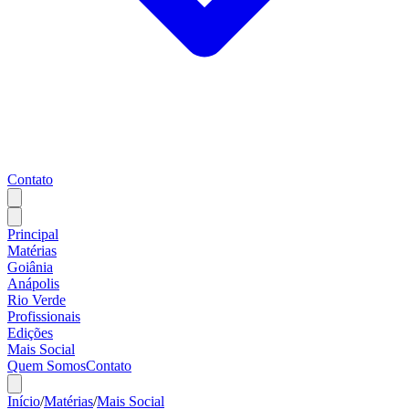
Contato
Principal
Matérias
Goiânia
Anápolis
Rio Verde
Profissionais
Edições
Mais Social
Quem Somos
Contato
Início
/
Matérias
/
Mais Social