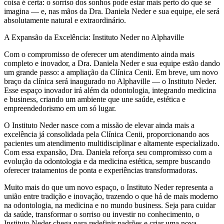
coisa é certa: o sorriso dos sonhos pode estar mais perto do que se
imagina — e, nas mãos da Dra. Daniela Neder e sua equipe, ele será
absolutamente natural e extraordinário.
A Expansão da Excelência: Instituto Neder no Alphaville
Com o compromisso de oferecer um atendimento ainda mais
completo e inovador, a Dra. Daniela Neder e sua equipe estão dando
um grande passo: a ampliação da Clínica Cenii. Em breve, um novo
braço da clínica será inaugurado no Alphaville — o Instituto Neder.
Esse espaço inovador irá além da odontologia, integrando medicina
e business, criando um ambiente que une saúde, estética e
empreendedorismo em um só lugar.
O Instituto Neder nasce com a missão de elevar ainda mais a
excelência já consolidada pela Clínica Cenii, proporcionando aos
pacientes um atendimento multidisciplinar e altamente especializado.
Com essa expansão, Dra. Daniela reforça seu compromisso com a
evolução da odontologia e da medicina estética, sempre buscando
oferecer tratamentos de ponta e experiências transformadoras.
Muito mais do que um novo espaço, o Instituto Neder representa a
união entre tradição e inovação, trazendo o que há de mais moderno
na odontologia, na medicina e no mundo business. Seja para cuidar
da saúde, transformar o sorriso ou investir no conhecimento, o
Instituto Neder chega para redefinir padrões e criar uma nova