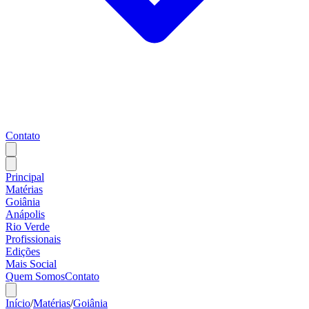
Contato
Principal
Matérias
Goiânia
Anápolis
Rio Verde
Profissionais
Edições
Mais Social
Quem Somos
Contato
Início
/
Matérias
/
Goiânia