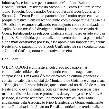
informação, e interesse pela comunidade", afirma Raimundo
Nonato, Diretor Presidente do Sicoob UniCentro Br. Para Marco
Túlio Toguchi, Coordenador Geral do Festival Bon Odori, ter o
Sicoob UniCentro Br como patrocinador é muito representativo
porque o festival vem crescendo junto com a cooperativa. "Essa é a
19a edição e estamos realizando em conjunto com a Embaixada do
Japão. Nossa missão é divulgar a cultura japonesa no estado de
Goiás, fortalecendo as relações bilaterais entre nosso estado e o país
japonês. Sem dúvida, poder realizar o evento durante a pandemia é
ainda mais desafiador; por isso, esse apoio é tão importante", afirma.
Neste ano, o patrocínio do Sicoob UniCentro Br será conjunto com
a Unimed Goiânia, outra cooperativa parceira.
Bon Odori
O BON ODORI é um festival celebrado no Japão e nas
comunidades nikkeis de todo o mundo em homenagem aos
antepassados. Em Goiás é o maior evento da cultura japonesa e
consta no calendário oficial do Município de Goiânia e chega a sua
19ª edição em formato híbrido, que acontecerá no dia 28 de Agosto.
Neste ano, o evento contará com camarotes para 6 pessoas para
manter o distanciamento e protocolos de segurança necessários. Ano
passado, o evento aconteceu no modelo drive-in. Realizado
anualmente pela Associação Nipo-Brasileira de Goiás, juntamente
com a Embaixada do Japão no Brasil, a entidade pretende realizar