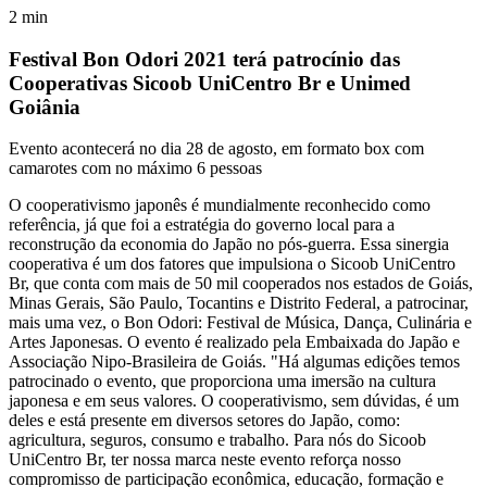
2
min
Festival Bon Odori 2021 terá patrocínio das
Cooperativas Sicoob UniCentro Br e Unimed
Goiânia
Evento acontecerá no dia 28 de agosto, em formato box com
camarotes com no máximo 6 pessoas
O cooperativismo japonês é mundialmente reconhecido como
referência, já que foi a estratégia do governo local para a
reconstrução da economia do Japão no pós-guerra. Essa sinergia
cooperativa é um dos fatores que impulsiona o Sicoob UniCentro
Br, que conta com mais de 50 mil cooperados nos estados de Goiás,
Minas Gerais, São Paulo, Tocantins e Distrito Federal, a patrocinar,
mais uma vez, o Bon Odori: Festival de Música, Dança, Culinária e
Artes Japonesas. O evento é realizado pela Embaixada do Japão e
Associação Nipo-Brasileira de Goiás. "Há algumas edições temos
patrocinado o evento, que proporciona uma imersão na cultura
japonesa e em seus valores. O cooperativismo, sem dúvidas, é um
deles e está presente em diversos setores do Japão, como:
agricultura, seguros, consumo e trabalho. Para nós do Sicoob
UniCentro Br, ter nossa marca neste evento reforça nosso
compromisso de participação econômica, educação, formação e