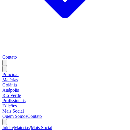
Contato
Principal
Matérias
Goiânia
Anápolis
Rio Verde
Profissionais
Edições
Mais Social
Quem Somos
Contato
Início
/
Matérias
/
Mais Social