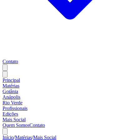
Contato
Principal
Matérias
Goiânia
Anápolis
Rio Verde
Profissionais
Edições
Mais Social
Quem Somos
Contato
Início
/
Matérias
/
Mais Social