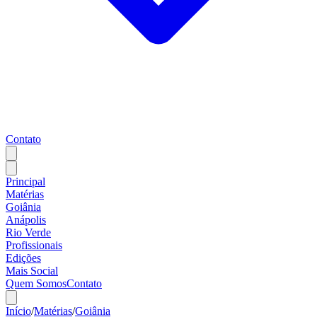
Contato
Principal
Matérias
Goiânia
Anápolis
Rio Verde
Profissionais
Edições
Mais Social
Quem Somos
Contato
Início
/
Matérias
/
Goiânia