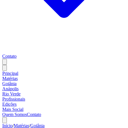
Contato
Principal
Matérias
Goiânia
Anápolis
Rio Verde
Profissionais
Edições
Mais Social
Quem Somos
Contato
Início
/
Matérias
/
Goiânia