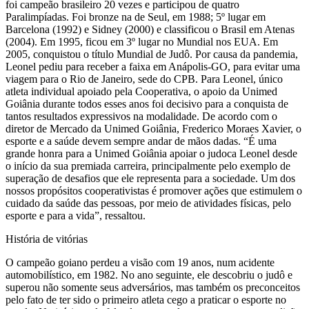
foi campeão brasileiro 20 vezes e participou de quatro
Paralimpíadas. Foi bronze na de Seul, em 1988; 5º lugar em
Barcelona (1992) e Sidney (2000) e classificou o Brasil em Atenas
(2004). Em 1995, ficou em 3º lugar no Mundial nos EUA. Em
2005, conquistou o título Mundial de Judô. Por causa da pandemia,
Leonel pediu para receber a faixa em Anápolis-GO, para evitar uma
viagem para o Rio de Janeiro, sede do CPB. Para Leonel, único
atleta individual apoiado pela Cooperativa, o apoio da Unimed
Goiânia durante todos esses anos foi decisivo para a conquista de
tantos resultados expressivos na modalidade. De acordo com o
diretor de Mercado da Unimed Goiânia, Frederico Moraes Xavier, o
esporte e a saúde devem sempre andar de mãos dadas. “É uma
grande honra para a Unimed Goiânia apoiar o judoca Leonel desde
o início da sua premiada carreira, principalmente pelo exemplo de
superação de desafios que ele representa para a sociedade. Um dos
nossos propósitos cooperativistas é promover ações que estimulem o
cuidado da saúde das pessoas, por meio de atividades físicas, pelo
esporte e para a vida”, ressaltou.
História de vitórias
O campeão goiano perdeu a visão com 19 anos, num acidente
automobilístico, em 1982. No ano seguinte, ele descobriu o judô e
superou não somente seus adversários, mas também os preconceitos
pelo fato de ter sido o primeiro atleta cego a praticar o esporte no