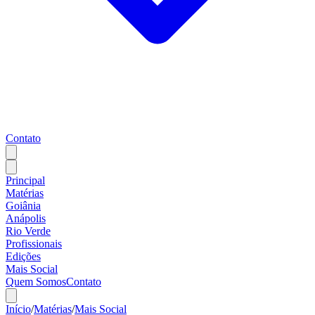
Contato
Principal
Matérias
Goiânia
Anápolis
Rio Verde
Profissionais
Edições
Mais Social
Quem Somos
Contato
Início
/
Matérias
/
Mais Social