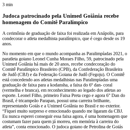
3
min
Judoca patrocinado pela Unimed Goiânia recebe
homenagem do Comitê Paralímpico
A cerimônia de graduação de faixa foi realizada em Anápolis, para
condecorar o atleta medalhista paralímpico, que é cego desde os 19
anos.
No momento em que o mundo acompanha as Paralimpíadas 2021, o
paratleta goiano Leonel Cunha Moraes Filho, 59, patrocinado pela
Unimed Goiânia há mais de 20 anos, recebe condecoração do
Comitê Paralímpico Brasileiro (CPB), da Confederação Brasileira
de Judô (CBJ) e da Federação Goiana de Judô (Fegoju). O Comitê
está concedendo aos atletas medalhistas nas Paralimpíadas uma
graduação de faixa para a kodansha, a faixa do 6º dan- coral
(vermelha e branca), em reconhecimento ao legado dos atletas ao
esporte. Leonel Filho, primeiro Faixa Preta cego e agora 6° Dan do
Brasil, é tricampeão Parapan, possui uma carreira brilhante,
representando Goiás e a Unimed Goiânia no Brasil e no exterior.
“Fiquei muito surpreso e emocionado quando me ligaram da CBJ.
Eu nunca esperei conseguir essa faixa agora, é uma homenagem que
costumam fazer para quem já morreu, em memória à carreira do
atleta”, conta emocionado. O judoca goiano de Petrolina de Goiás