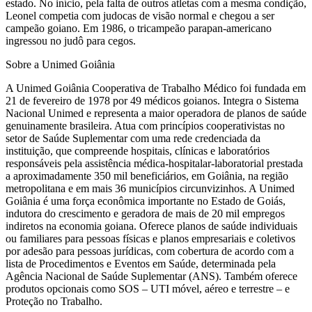
estado. No início, pela falta de outros atletas com a mesma condição,
Leonel competia com judocas de visão normal e chegou a ser
campeão goiano. Em 1986, o tricampeão parapan-americano
ingressou no judô para cegos.
Sobre a Unimed Goiânia
A Unimed Goiânia Cooperativa de Trabalho Médico foi fundada em
21 de fevereiro de 1978 por 49 médicos goianos. Integra o Sistema
Nacional Unimed e representa a maior operadora de planos de saúde
genuinamente brasileira. Atua com princípios cooperativistas no
setor de Saúde Suplementar com uma rede credenciada da
instituição, que compreende hospitais, clínicas e laboratórios
responsáveis pela assistência médica-hospitalar-laboratorial prestada
a aproximadamente 350 mil beneficiários, em Goiânia, na região
metropolitana e em mais 36 municípios circunvizinhos. A Unimed
Goiânia é uma força econômica importante no Estado de Goiás,
indutora do crescimento e geradora de mais de 20 mil empregos
indiretos na economia goiana. Oferece planos de saúde individuais
ou familiares para pessoas físicas e planos empresariais e coletivos
por adesão para pessoas jurídicas, com cobertura de acordo com a
lista de Procedimentos e Eventos em Saúde, determinada pela
Agência Nacional de Saúde Suplementar (ANS). Também oferece
produtos opcionais como SOS – UTI móvel, aéreo e terrestre – e
Proteção no Trabalho.