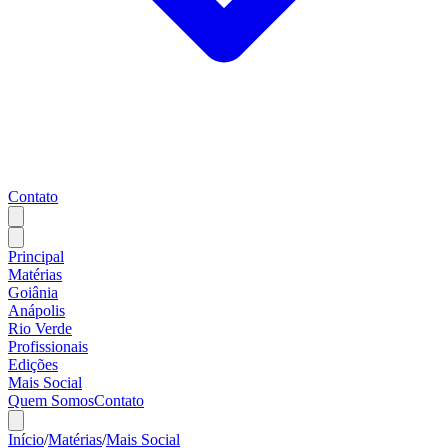
Contato
Principal
Matérias
Goiânia
Anápolis
Rio Verde
Profissionais
Edições
Mais Social
Quem Somos
Contato
Início
/
Matérias
/
Mais Social