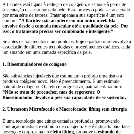
A flacidez está ligada à redução de colágeno, elastina e à perda de
sustentação das estruturas da pele. Esse processo pode ser acelerado
por uma série de fatores. Tratar apenas a sua superfície é um erro
comum.
“A flacidez não acontece em um único nível. Ela
envolve desde a camada muscular até a qualidade da pele. Por
isso, o tratamento precisa ser combinado e inteligente.”
Se antes os tratamentos eram pontuais, hoje o padrão ouro envolve a
associação de diferentes tecnologias e procedimentos estéticos, cada
um atuando em uma camada específica da pele.
1. Bioestimuladores de colágeno
São substâncias injetáveis que estimulam o próprio organismo a
produzir colágeno novo. Não é preenchimento. É um estímulo
natural de colágeno. O efeito é progressivo, natural e duradouro.
“Não se trata de preencher, mas de regenerar. O
Bioestimulador devolve à pele sua capacidade de se sustentar."
2. Ultrassom Microfocado e Macrofocado: lifting sem cirurgia
É uma tecnologia que atinge camadas profundas, promovendo
contração imediata e estímulo de colágeno. Ele é indicado para face,
pescoço e corpo, atua no
efeito lifting
, promove o
estímulo de