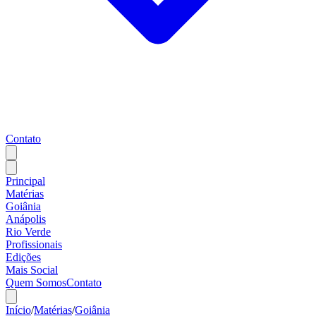
Contato
Principal
Matérias
Goiânia
Anápolis
Rio Verde
Profissionais
Edições
Mais Social
Quem Somos
Contato
Início
/
Matérias
/
Goiânia