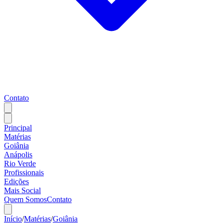
Contato
Principal
Matérias
Goiânia
Anápolis
Rio Verde
Profissionais
Edições
Mais Social
Quem Somos
Contato
Início
/
Matérias
/
Goiânia