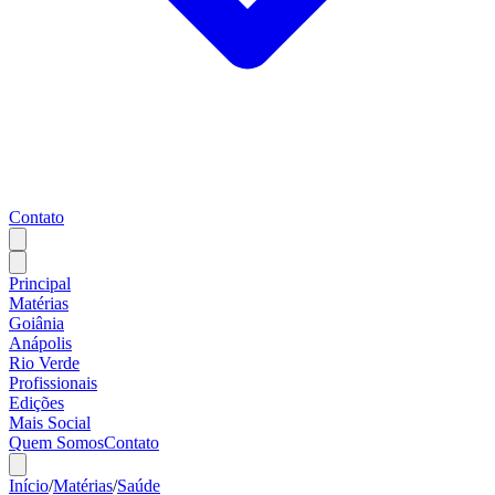
Contato
Principal
Matérias
Goiânia
Anápolis
Rio Verde
Profissionais
Edições
Mais Social
Quem Somos
Contato
Início
/
Matérias
/
Saúde