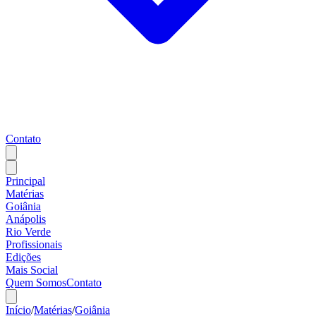
Contato
Principal
Matérias
Goiânia
Anápolis
Rio Verde
Profissionais
Edições
Mais Social
Quem Somos
Contato
Início
/
Matérias
/
Goiânia