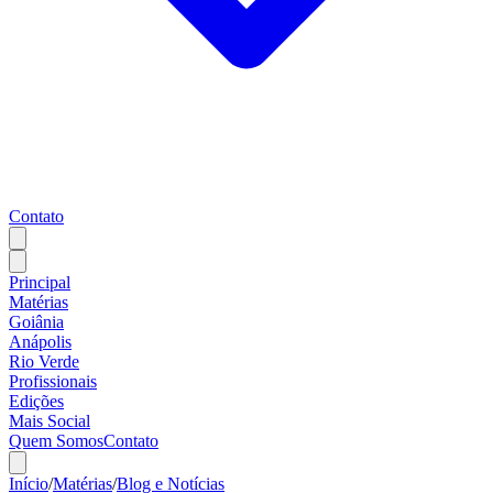
Contato
Principal
Matérias
Goiânia
Anápolis
Rio Verde
Profissionais
Edições
Mais Social
Quem Somos
Contato
Início
/
Matérias
/
Blog e Notícias