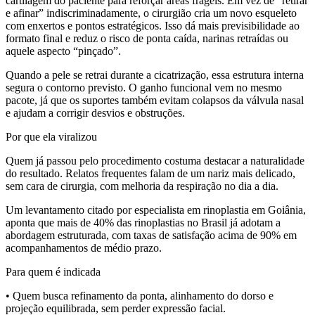
cartilagem do paciente para reforçar áreas frágeis. Em vez de “retirar
e afinar” indiscriminadamente, o cirurgião cria um novo esqueleto
com enxertos e pontos estratégicos. Isso dá mais previsibilidade ao
formato final e reduz o risco de ponta caída, narinas retraídas ou
aquele aspecto “pinçado”.
Quando a pele se retrai durante a cicatrização, essa estrutura interna
segura o contorno previsto. O ganho funcional vem no mesmo
pacote, já que os suportes também evitam colapsos da válvula nasal
e ajudam a corrigir desvios e obstruções.
Por que ela viralizou
Quem já passou pelo procedimento costuma destacar a naturalidade
do resultado. Relatos frequentes falam de um nariz mais delicado,
sem cara de cirurgia, com melhoria da respiração no dia a dia.
Um levantamento citado por especialista em rinoplastia em Goiânia,
aponta que mais de 40% das rinoplastias no Brasil já adotam a
abordagem estruturada, com taxas de satisfação acima de 90% em
acompanhamentos de médio prazo.
Para quem é indicada
• Quem busca refinamento da ponta, alinhamento do dorso e
projeção equilibrada, sem perder expressão facial.