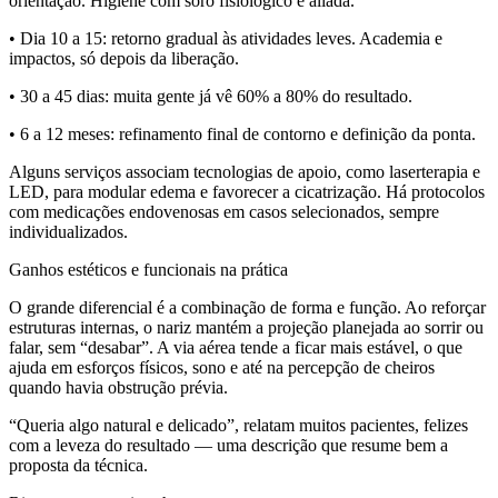
orientação. Higiene com soro fisiológico é aliada.
• Dia 10 a 15: retorno gradual às atividades leves. Academia e
impactos, só depois da liberação.
• 30 a 45 dias: muita gente já vê 60% a 80% do resultado.
• 6 a 12 meses: refinamento final de contorno e definição da ponta.
Alguns serviços associam tecnologias de apoio, como laserterapia e
LED, para modular edema e favorecer a cicatrização. Há protocolos
com medicações endovenosas em casos selecionados, sempre
individualizados.
Ganhos estéticos e funcionais na prática
O grande diferencial é a combinação de forma e função. Ao reforçar
estruturas internas, o nariz mantém a projeção planejada ao sorrir ou
falar, sem “desabar”. A via aérea tende a ficar mais estável, o que
ajuda em esforços físicos, sono e até na percepção de cheiros
quando havia obstrução prévia.
“Queria algo natural e delicado”, relatam muitos pacientes, felizes
com a leveza do resultado — uma descrição que resume bem a
proposta da técnica.