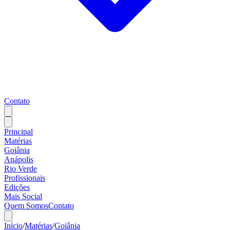
Contato
Principal
Matérias
Goiânia
Anápolis
Rio Verde
Profissionais
Edições
Mais Social
Quem Somos
Contato
Início
/
Matérias
/
Goiânia