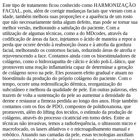
Este tipo de tratamento ficou conhecido como HARMONIZAÇÃO
FACIAL, pois, além de corrigir mudanças faciais que vieram com a
idade, também melhora suas proporções e a aparência de um rosto
que não necessariamente tinha algum defeito, mas pode se tornar sua
melhor versão, melhorando a satisfação do paciente. Com a
utilização de algumas técnicas, como a do MDcodes, através da
codificação de áreas da face, injetamos o ácido de maneira a repor a
perda que ocorre devido à reabsorção óssea e à atrofia da gordura
facial, melhorando os contornos faciais, reduzindo áreas de atrofia e
rejuvenescendo a face. Contamos ainda com os bioestimuladores de
colágeno, como o hidroxiapatita de cálcio e ácido poli-L-lático, que
promovem uma reação inflamatória capaz de determinar a geração
de colágeno novo na pele. Eles possuem efeito gradual e atuam no
bioestímulo da produção do próprio colágeno do paciente. Com o
tempo, ocorre uma redensificação dérmica, reorganização do
subcutâneo e melhora da qualidade de pele. Em outras palavras, eles
trazem de volta a sustentação da pele ao aumentar a densidade da
derme e restaurar a firmeza perdida ao longo dos anos. Hoje também
contamos com os fios de PDO, compostos de polidioxanona, que
promovem, além do lifting dos tecidos, o estímulo da produção de
colágeno, através do processo cicatricial em torno deles. Entre as
técnicas não invasivas, temos a radiofrequência, o ultrassom micro e
macrofocado, os lasers ablativos e o microagulhamento manual e
robótico. Atuando nas camadas da pele, essas tecnologias auxiliam