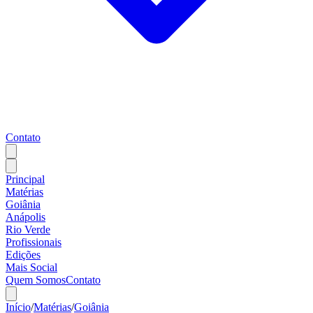
Contato
Principal
Matérias
Goiânia
Anápolis
Rio Verde
Profissionais
Edições
Mais Social
Quem Somos
Contato
Início
/
Matérias
/
Goiânia