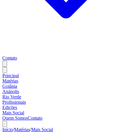
Contato
Principal
Matérias
Goiânia
Anápolis
Rio Verde
Profissionais
Edições
Mais Social
Quem Somos
Contato
Início
/
Matérias
/
Mais Social