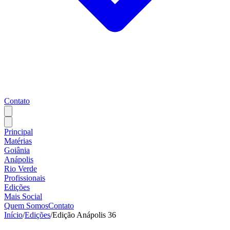
Contato
Principal
Matérias
Goiânia
Anápolis
Rio Verde
Profissionais
Edições
Mais Social
Quem Somos
Contato
Início
/
Edições
/
Edição Anápolis 36