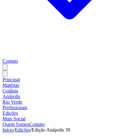
Contato
Principal
Matérias
Goiânia
Anápolis
Rio Verde
Profissionais
Edições
Mais Social
Quem Somos
Contato
Início
/
Edições
/
Edição Anápolis 39