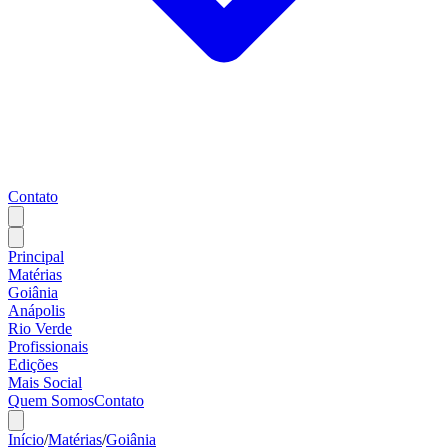
Contato
Principal
Matérias
Goiânia
Anápolis
Rio Verde
Profissionais
Edições
Mais Social
Quem Somos
Contato
Início
/
Matérias
/
Goiânia