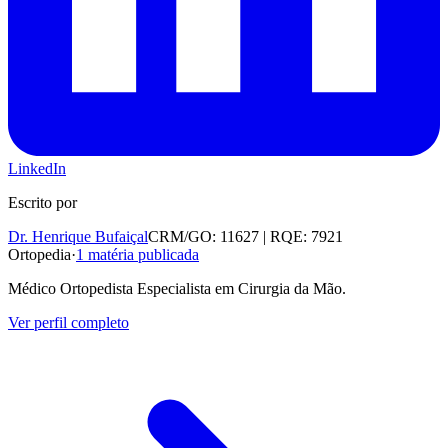
LinkedIn
Escrito por
Dr. Henrique Bufaiçal
CRM/GO: 11627 | RQE: 7921
Ortopedia
·
1
matéria publicada
Médico Ortopedista Especialista em Cirurgia da Mão.
Ver perfil completo