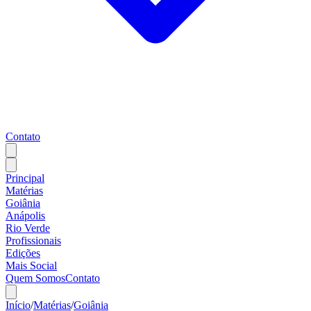
Contato
Principal
Matérias
Goiânia
Anápolis
Rio Verde
Profissionais
Edições
Mais Social
Quem Somos
Contato
Início
/
Matérias
/
Goiânia