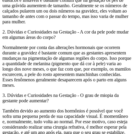
elásticos e instáveis é bastante comum que na gestação os pés de
uma grávida aumentem de tamanho. Geralmente se os números de
calçados pularem um ou dois números na gravidez, eles voltam ao
tamanho de antes com o passar do tempo, mas isso varia de mulher
para mulher.
2. Dúvidas e Curiosidades na Gestação - A cor da pele pode mudar
em algumas áreas do corpo?
Normalmente por conta das alterações hormonais que ocorrem
durante a gravidez é bastante comum que as gestantes apresentem
mudanças na pigmentação de algumas regiões do corpo. Isso porque
a quantidade de melanina (pigmento que dá cor à pele) varia ao
longo dos nove meses, o que faz com que, por exemplo, os mamilos
escurecem, a pele do rosto apresentem manchinhas conhecidas.
Esses fenômenos geralmente desaparecem após o parto em alguns
meses.
3. Dúvidas e Curiosidades na Gestação - O grau de miopia da
gestante pode aumentar?
Também devido ao aumento dos hormônios é possível que você
sofra uma pequena perda de sua capacidade visual. É momentâneo
e, normalmente, tudo volta ao normal. Por esse motivo, caso esteja
considerando realizar uma cirurgia refrativa, é melhor esperar pela
gestação, e até um ano após ela, para que o seu grau se estabilize.