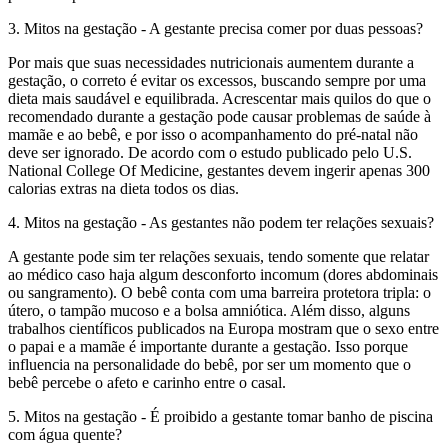
3. Mitos na gestação - A gestante precisa comer por duas pessoas?
Por mais que suas necessidades nutricionais aumentem durante a
gestação, o correto é evitar os excessos, buscando sempre por uma
dieta mais saudável e equilibrada. Acrescentar mais quilos do que o
recomendado durante a gestação pode causar problemas de saúde à
mamãe e ao bebê, e por isso o acompanhamento do pré-natal não
deve ser ignorado. De acordo com o estudo publicado pelo U.S.
National College Of Medicine, gestantes devem ingerir apenas 300
calorias extras na dieta todos os dias.
4. Mitos na gestação - As gestantes não podem ter relações sexuais?
A gestante pode sim ter relações sexuais, tendo somente que relatar
ao médico caso haja algum desconforto incomum (dores abdominais
ou sangramento). O bebê conta com uma barreira protetora tripla: o
útero, o tampão mucoso e a bolsa amniótica. Além disso, alguns
trabalhos científicos publicados na Europa mostram que o sexo entre
o papai e a mamãe é importante durante a gestação. Isso porque
influencia na personalidade do bebê, por ser um momento que o
bebê percebe o afeto e carinho entre o casal.
5. Mitos na gestação - É proibido a gestante tomar banho de piscina
com água quente?