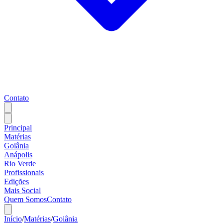
Contato
Principal
Matérias
Goiânia
Anápolis
Rio Verde
Profissionais
Edições
Mais Social
Quem Somos
Contato
Início
/
Matérias
/
Goiânia