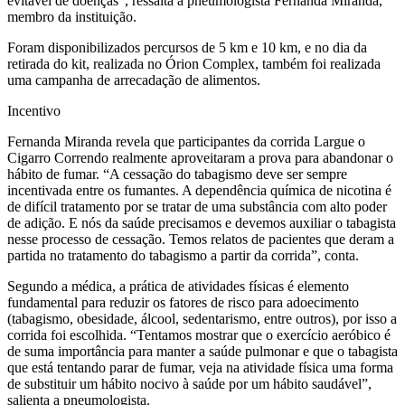
evitável de doenças”, ressalta a pneumologista Fernanda Miranda,
membro da instituição.
Foram disponibilizados percursos de 5 km e 10 km, e no dia da
retirada do kit, realizada no Órion Complex, também foi realizada
uma campanha de arrecadação de alimentos.
Incentivo
Fernanda Miranda revela que participantes da corrida Largue o
Cigarro Correndo realmente aproveitaram a prova para abandonar o
hábito de fumar. “A cessação do tabagismo deve ser sempre
incentivada entre os fumantes. A dependência química de nicotina é
de difícil tratamento por se tratar de uma substância com alto poder
de adição. E nós da saúde precisamos e devemos auxiliar o tabagista
nesse processo de cessação. Temos relatos de pacientes que deram a
partida no tratamento do tabagismo a partir da corrida”, conta.
Segundo a médica, a prática de atividades físicas é elemento
fundamental para reduzir os fatores de risco para adoecimento
(tabagismo, obesidade, álcool, sedentarismo, entre outros), por isso a
corrida foi escolhida. “Tentamos mostrar que o exercício aeróbico é
de suma importância para manter a saúde pulmonar e que o tabagista
que está tentando parar de fumar, veja na atividade física uma forma
de substituir um hábito nocivo à saúde por um hábito saudável”,
salienta a pneumologista.