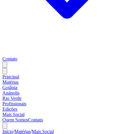
Contato
Principal
Matérias
Goiânia
Anápolis
Rio Verde
Profissionais
Edições
Mais Social
Quem Somos
Contato
Início
/
Matérias
/
Mais Social