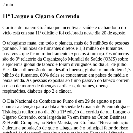
2
min
11º Largue o Cigarro Correndo
Corrida de rua em Goiânia que incentiva a saúde e o abandono do
vício está em sua 11ª edição e foi celebrada neste dia 20 de agosto.
O tabagismo mata, em todo o planeta, mais de 8 milhões de pessoas
por ano, 7 milhões de fumantes diretos e 1,3 milhão de fumantes
passivos - que ficam rotineiramente expostos à fumaça. Os números
são do 9º relatório da Organização Mundial da Saúde (OMS) sobre
a epidemia global de tabaco e foram divulgados no dia 31 de julho.
Eles dão a dimensão de um desafio imenso, global: o mundo tem 1,3
bilhão de fumantes, 80% deles se concentram em países de média e
baixa renda. As pessoas expostas ao fumo passivo do tabaco correm
o risco de morrer de doenças cardíacas, derrames, doenças
respiratórias, diabetes tipo 2 e câncer.
O Dia Nacional de Combate ao Fumo é em 29 de agosto e para
chamar a atenção para a data a Sociedade Goiana de Pneumologia e
Tisiologia realizou no dia 20 a 11ª edição da corrida de rua Largue o
Cigarro Correndo, com largada às 7h em frente ao Órion Business
& Health Complex, no Setor Marista, em Goiânia. “Nossa intenção
é alertar a população de que o tabagismo é o principal fator de risco