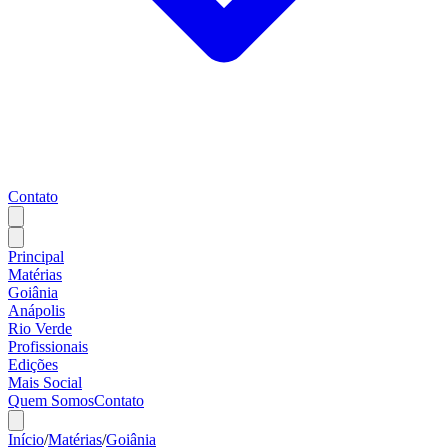
Contato
Principal
Matérias
Goiânia
Anápolis
Rio Verde
Profissionais
Edições
Mais Social
Quem Somos
Contato
Início
/
Matérias
/
Goiânia