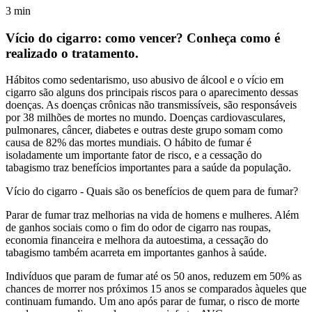
3
min
Vício do cigarro: como vencer? Conheça como é
realizado o tratamento.
Hábitos como sedentarismo, uso abusivo de álcool e o vício em
cigarro são alguns dos principais riscos para o aparecimento dessas
doenças. As doenças crônicas não transmissíveis, são responsáveis
por 38 milhões de mortes no mundo. Doenças cardiovasculares,
pulmonares, câncer, diabetes e outras deste grupo somam como
causa de 82% das mortes mundiais. O hábito de fumar é
isoladamente um importante fator de risco, e a cessação do
tabagismo traz benefícios importantes para a saúde da população.
Vício do cigarro - Quais são os benefícios de quem para de fumar?
Parar de fumar traz melhorias na vida de homens e mulheres. Além
de ganhos sociais como o fim do odor de cigarro nas roupas,
economia financeira e melhora da autoestima, a cessação do
tabagismo também acarreta em importantes ganhos à saúde.
Indivíduos que param de fumar até os 50 anos, reduzem em 50% as
chances de morrer nos próximos 15 anos se comparados àqueles que
continuam fumando. Um ano após parar de fumar, o risco de morte