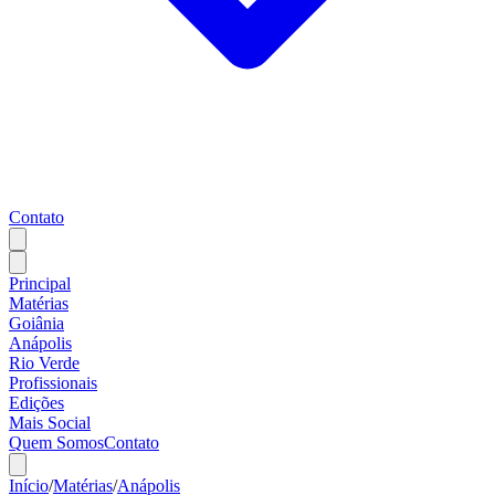
Contato
Principal
Matérias
Goiânia
Anápolis
Rio Verde
Profissionais
Edições
Mais Social
Quem Somos
Contato
Início
/
Matérias
/
Anápolis