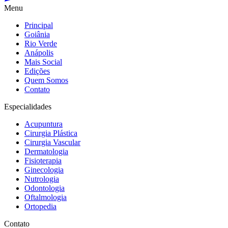
Menu
Principal
Goiânia
Rio Verde
Anápolis
Mais Social
Edições
Quem Somos
Contato
Especialidades
Acupuntura
Cirurgia Plástica
Cirurgia Vascular
Dermatologia
Fisioterapia
Ginecologia
Nutrologia
Odontologia
Oftalmologia
Ortopedia
Contato