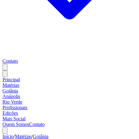
Contato
Principal
Matérias
Goiânia
Anápolis
Rio Verde
Profissionais
Edições
Mais Social
Quem Somos
Contato
Início
/
Matérias
/
Goiânia