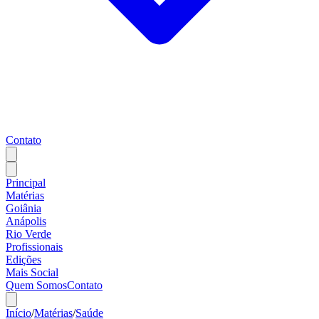
Contato
Principal
Matérias
Goiânia
Anápolis
Rio Verde
Profissionais
Edições
Mais Social
Quem Somos
Contato
Início
/
Matérias
/
Saúde