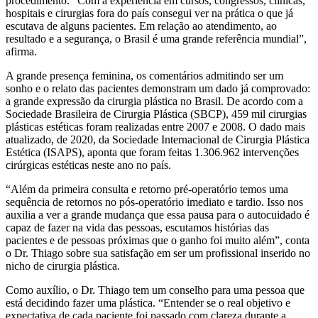
procedimento. “Com a experiência em cursos, congressos, clínicas,
hospitais e cirurgias fora do país consegui ver na prática o que já
escutava de alguns pacientes. Em relação ao atendimento, ao
resultado e a segurança, o Brasil é uma grande referência mundial”,
afirma.
A grande presença feminina, os comentários admitindo ser um
sonho e o relato das pacientes demonstram um dado já comprovado:
a grande expressão da cirurgia plástica no Brasil. De acordo com a
Sociedade Brasileira de Cirurgia Plástica (SBCP), 459 mil cirurgias
plásticas estéticas foram realizadas entre 2007 e 2008. O dado mais
atualizado, de 2020, da Sociedade Internacional de Cirurgia Plástica
Estética (ISAPS), aponta que foram feitas 1.306.962 intervenções
cirúrgicas estéticas neste ano no país.
“Além da primeira consulta e retorno pré-operatório temos uma
sequência de retornos no pós-operatório imediato e tardio. Isso nos
auxilia a ver a grande mudança que essa pausa para o autocuidado é
capaz de fazer na vida das pessoas, escutamos histórias das
pacientes e de pessoas próximas que o ganho foi muito além”, conta
o Dr. Thiago sobre sua satisfação em ser um profissional inserido no
nicho de cirurgia plástica.
Como auxílio, o Dr. Thiago tem um conselho para uma pessoa que
está decidindo fazer uma plástica. “Entender se o real objetivo e
expectativa de cada paciente foi passado com clareza durante a