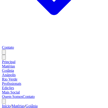
Contato
Principal
Matérias
Goiânia
Anápolis
Rio Verde
Profissionais
Edições
Mais Social
Quem Somos
Contato
Início
/
Matérias
/
Goiânia