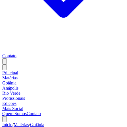
Contato
Principal
Matérias
Goiânia
Anápolis
Rio Verde
Profissionais
Edições
Mais Social
Quem Somos
Contato
Início
/
Matérias
/
Goiânia