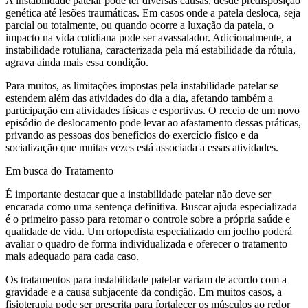
A instabilidade patelar pode ter diversas causas, desde predisposição
genética até lesões traumáticas. Em casos onde a patela desloca, seja
parcial ou totalmente, ou quando ocorre a luxação da patela, o
impacto na vida cotidiana pode ser avassalador. Adicionalmente, a
instabilidade rotuliana, caracterizada pela má estabilidade da rótula,
agrava ainda mais essa condição.
Para muitos, as limitações impostas pela instabilidade patelar se
estendem além das atividades do dia a dia, afetando também a
participação em atividades físicas e esportivas. O receio de um novo
episódio de deslocamento pode levar ao afastamento dessas práticas,
privando as pessoas dos benefícios do exercício físico e da
socialização que muitas vezes está associada a essas atividades.
Em busca do Tratamento
É importante destacar que a instabilidade patelar não deve ser
encarada como uma sentença definitiva. Buscar ajuda especializada
é o primeiro passo para retomar o controle sobre a própria saúde e
qualidade de vida. Um ortopedista especializado em joelho poderá
avaliar o quadro de forma individualizada e oferecer o tratamento
mais adequado para cada caso.
Os tratamentos para instabilidade patelar variam de acordo com a
gravidade e a causa subjacente da condição. Em muitos casos, a
fisioterapia pode ser prescrita para fortalecer os músculos ao redor