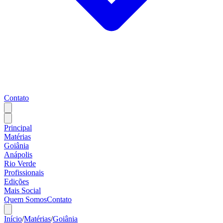
Contato
Principal
Matérias
Goiânia
Anápolis
Rio Verde
Profissionais
Edições
Mais Social
Quem Somos
Contato
Início
/
Matérias
/
Goiânia