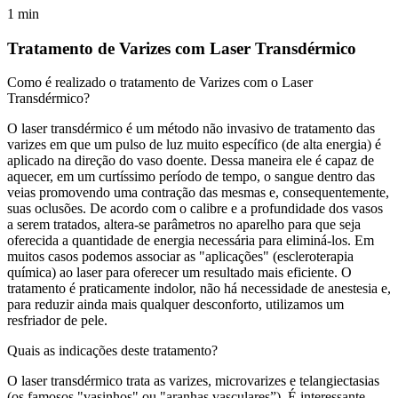
1
min
Tratamento de Varizes com Laser Transdérmico
Como é realizado o tratamento de Varizes com o Laser
Transdérmico?
O laser transdérmico é um método não invasivo de tratamento das
varizes em que um pulso de luz muito específico (de alta energia) é
aplicado na direção do vaso doente. Dessa maneira ele é capaz de
aquecer, em um curtíssimo período de tempo, o sangue dentro das
veias promovendo uma contração das mesmas e, consequentemente,
suas oclusões. De acordo com o calibre e a profundidade dos vasos
a serem tratados, altera-se parâmetros no aparelho para que seja
oferecida a quantidade de energia necessária para eliminá-los. Em
muitos casos podemos associar as "aplicações" (escleroterapia
química) ao laser para oferecer um resultado mais eficiente. O
tratamento é praticamente indolor, não há necessidade de anestesia e,
para reduzir ainda mais qualquer desconforto, utilizamos um
resfriador de pele.
Quais as indicações deste tratamento?
O laser transdérmico trata as varizes, microvarizes e telangiectasias
(os famosos "vasinhos" ou "aranhas vasculares”). É interessante