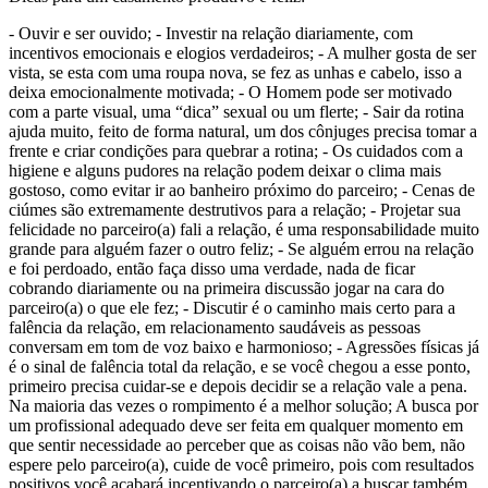
- Ouvir e ser ouvido; - Investir na relação diariamente, com
incentivos emocionais e elogios verdadeiros; - A mulher gosta de ser
vista, se esta com uma roupa nova, se fez as unhas e cabelo, isso a
deixa emocionalmente motivada; - O Homem pode ser motivado
com a parte visual, uma “dica” sexual ou um flerte; - Sair da rotina
ajuda muito, feito de forma natural, um dos cônjuges precisa tomar a
frente e criar condições para quebrar a rotina; - Os cuidados com a
higiene e alguns pudores na relação podem deixar o clima mais
gostoso, como evitar ir ao banheiro próximo do parceiro; - Cenas de
ciúmes são extremamente destrutivos para a relação; - Projetar sua
felicidade no parceiro(a) fali a relação, é uma responsabilidade muito
grande para alguém fazer o outro feliz; - Se alguém errou na relação
e foi perdoado, então faça disso uma verdade, nada de ficar
cobrando diariamente ou na primeira discussão jogar na cara do
parceiro(a) o que ele fez; - Discutir é o caminho mais certo para a
falência da relação, em relacionamento saudáveis as pessoas
conversam em tom de voz baixo e harmonioso; - Agressões físicas já
é o sinal de falência total da relação, e se você chegou a esse ponto,
primeiro precisa cuidar-se e depois decidir se a relação vale a pena.
Na maioria das vezes o rompimento é a melhor solução; A busca por
um profissional adequado deve ser feita em qualquer momento em
que sentir necessidade ao perceber que as coisas não vão bem, não
espere pelo parceiro(a), cuide de você primeiro, pois com resultados
positivos você acabará incentivando o parceiro(a) a buscar também