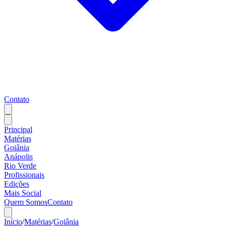
Contato
Principal
Matérias
Goiânia
Anápolis
Rio Verde
Profissionais
Edições
Mais Social
Quem Somos
Contato
Início
/
Matérias
/
Goiânia