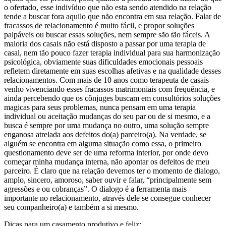
o ofertado, esse indivíduo que não esta sendo atendido na relação
tende a buscar fora aquilo que não encontra em sua relação. Falar de
fracassos de relacionamento é muito fácil, e propor soluções
palpáveis ou buscar essas soluções, nem sempre são tão fáceis. A
maioria dos casais não está disposto a passar por uma terapia de
casal, nem tão pouco fazer terapia individual para sua harmonização
psicológica, obviamente suas dificuldades emocionais pessoais
refletem diretamente em suas escolhas afetivas e na qualidade desses
relacionamentos. Com mais de 10 anos como terapeuta de casais
venho vivenciando esses fracassos matrimoniais com frequência, e
ainda percebendo que os cônjuges buscam em consultórios soluções
magicas para seus problemas, nunca pensam em uma terapia
individual ou aceitação mudanças do seu par ou de si mesmo, e a
busca é sempre por uma mudança no outro, uma solução sempre
enganosa atrelada aos defeitos do(a) parceiro(a). Na verdade, se
alguém se encontra em alguma situação como essa, o primeiro
questionamento deve ser de uma reforma interior, por onde devo
começar minha mudança interna, não apontar os defeitos de meu
parceiro. É claro que na relação devemos ter o momento de dialogo,
amplo, sincero, amoroso, saber ouvir e falar, “principalmente sem
agressões e ou cobranças”. O dialogo é a ferramenta mais
importante no relacionamento, através dele se consegue conhecer
seu companheiro(a) e também a si mesmo.
Dicas para um casamento produtivo e feliz: