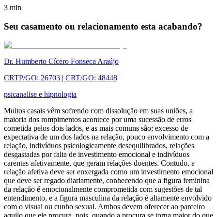
3
min
Seu casamento ou relacionamento esta acabando?
Dr. Humberto Cícero Fonseca Araújo
CRTP/GO: 26703 | CRT/GO: 48448
psicanalise e hipnologia
Muitos casais vêm sofrendo com dissolução em suas uniões, a
maioria dos rompimentos acontece por uma sucessão de erros
cometida pelos dois lados, e as mais comuns são; excesso de
expectativa de um dos lados na relação, pouco envolvimento com a
relação, indivíduos psicologicamente desequilibrados, relações
desgastadas por falta de investimento emocional e indivíduos
carentes afetivamente, que geram relações doentes. Contudo, a
relação afetiva deve ser enxergada como um investimento emocional
que deve ser regado diariamente, conhecendo que a figura feminina
da relação é emocionalmente comprometida com sugestões de tal
entendimento, e a figura masculina da relação é altamente envolvido
com o visual ou cunho sexual. Ambos devem oferecer ao parceiro
aquilo que ele procura, pois, quando a procura se torna maior do que